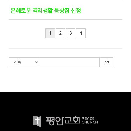
은혜로운 격리생활 묵상집 신청
1
2
3
4
검색