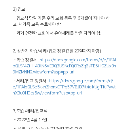
3) 입교
- 입교식 당일 기준 우리 교회 등록 후 6개월이 지나야 하
고, 새가족 교육 수료해야 함.
- 과거 건전한 교회에서 유아세례를 받은 자라야 함.
2. 상반기 학습/세례/입교 청원 (3월 20일까지 마감)
- 학습 청원서 :
https://docs.google.com/forms/d/e/1FAI
pQLSf4ZiHl_4BtN6VE9QBU9NcFQCRsZqBsTB5iHGZUx0h
9MZMNNQ/viewform?usp=pp_url
- 세례/입교 청원서 :
https://docs.google.com/forms/d/
e/1FAIpQLSe5kknZnbnxCTPq57VBJD7it4oikUglTfuPywt
hXBuOHDcs5w/viewform?usp=pp_url
3. 학습/세례/입교식
- 2022년 4월 17일
- 문의 : 김동완 목사 (010-9120-0723)